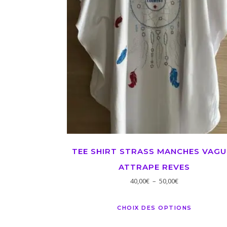
TEE SHIRT STRASS MANCHES VAGU
ATTRAPE REVES
40,00
€
–
50,00
€
CHOIX DES OPTIONS