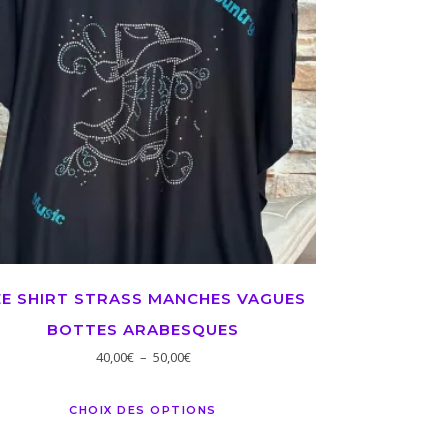
EE SHIRT STRASS MANCHES VAGUES
BOTTES ARABESQUES
40,00
€
–
50,00
€
CHOIX DES OPTIONS