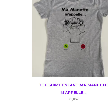
TEE SHIRT ENFANT MA MANETTE
M’APPELLE…
20,00
€