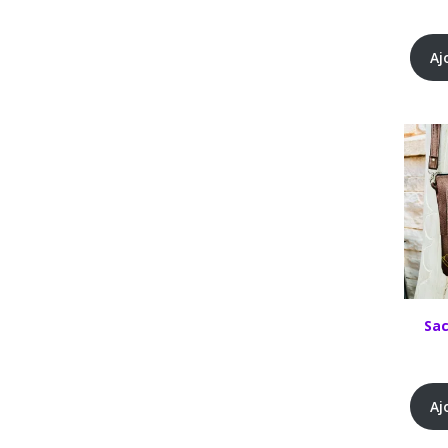
Aj
Sac
Aj