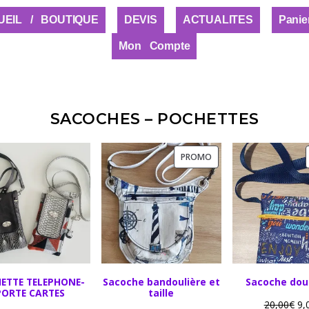
UEIL / BOUTIQUE
DEVIS
ACTUALITES
Panie
Mon Compte
SACOCHES – POCHETTES
PROMO
ETTE TELEPHONE-
Sacoche bandoulière et
Sacoche doub
PORTE CARTES
taille
20,00
€
9,