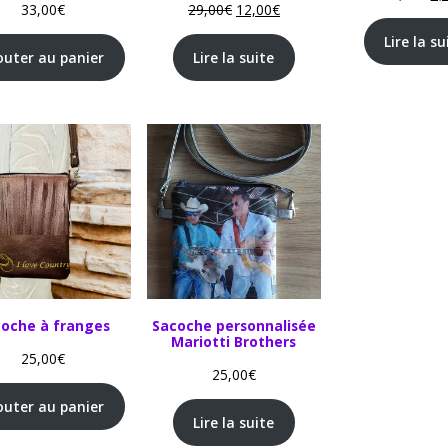
33,00
€
29,00
€
12,00
€
Lire la su
outer au panier
Lire la suite
oche à franges
Sacoche personnalisée
Mariotti Brothers
25,00
€
25,00
€
outer au panier
Lire la suite