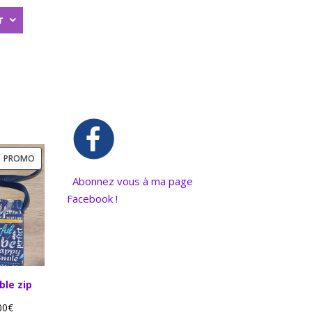
r
PROMO
Abonnez vous à ma page
Facebook !
le zip
00
€